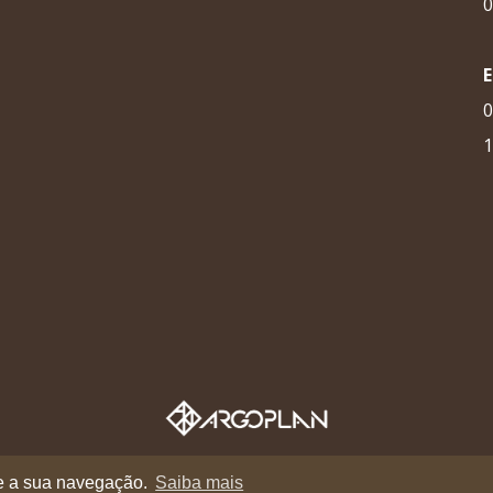
0
0
1
nte a sua navegação.
Saiba mais