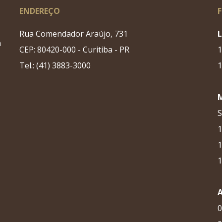
ENDEREÇO
Rua Comendador Araújo, 731
m
CEP: 80420-000 - Curitiba - PR
1
Tel.: (41) 3883-3000
1
S
1
1
1
0