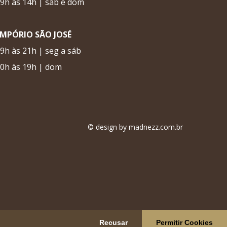
9h às 14h | sáb e dom
EMPÓRIO SÃO JOSÉ
9h às 21h | seg a sáb
0h às 19h | dom
© design by
madnezz.com.br
Recusar
Permitir Cookies